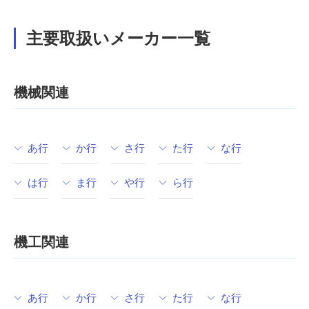
主要取扱いメーカー一覧
機械関連
あ行
か行
さ行
た行
な行
は行
ま行
や行
ら行
機工関連
あ行
か行
さ行
た行
な行