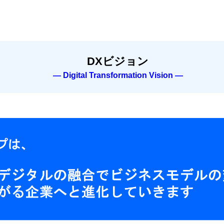
DXビジョン
―
Digital Transformation Vision
―