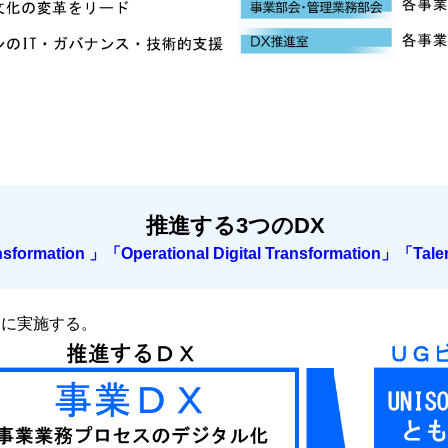
推進する3つのDX
nsformation 」「Operational Digital Transformation」「Talen
軸に実施する。