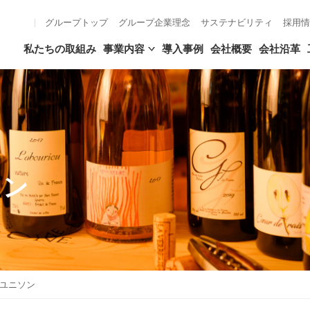
グループトップ
グループ企業理念
サステナビリティ
採用情
私たちの取組み
事業内容
導入事例
会社概要
会社沿革
ソン
ユニソン