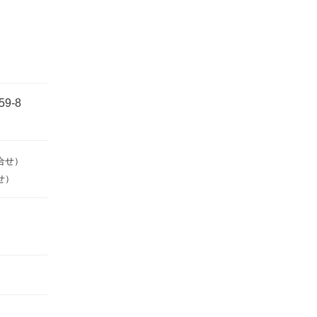
9-8
合せ）
せ）