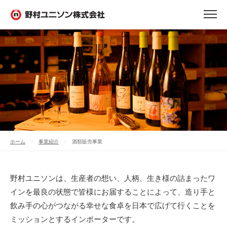
酒類販売事業
ホーム
事業紹介
酒類販売事業
野村ユニソンは、生産者の想い、人柄、生き様の詰まったワ
インを最良の状態で皆様にお届することによって、造り手と
飲み手の心がつながる幸せな食卓を日本で広げて行くことを
ミッションとするインポーターです。