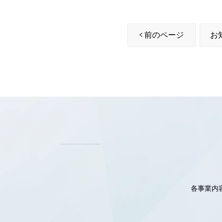
前のページ
お
各事業内