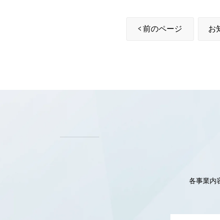
前のページ
お
各事業内