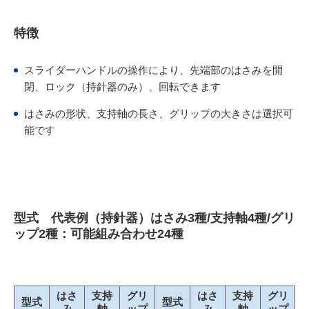
特徴
スライダーハンドルの操作により、先端部のはさみを開
閉、ロック（持針器のみ）、回転できます
はさみの形状、支持軸の長さ、グリップの大きさは選択可
能です
型式 代表例（持針器）はさみ3種/支持軸4種/グリ
ップ2種：可能組み合わせ24種
はさ
支持
グリ
はさ
支持
グリ
型式
型式
み
軸
ップ
み
軸
ップ