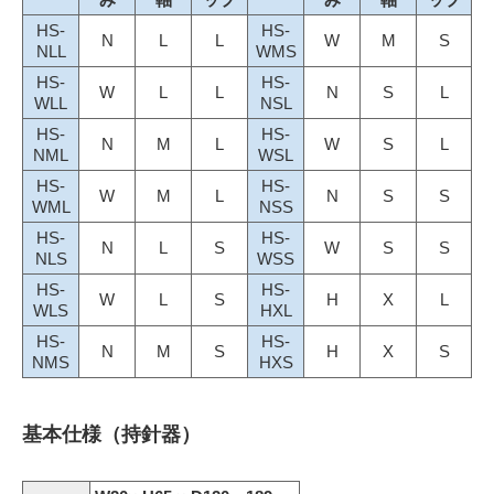
HS-
HS-
N
L
L
W
M
S
NLL
WMS
HS-
HS-
W
L
L
N
S
L
WLL
NSL
HS-
HS-
N
M
L
W
S
L
NML
WSL
HS-
HS-
W
M
L
N
S
S
WML
NSS
HS-
HS-
N
L
S
W
S
S
NLS
WSS
HS-
HS-
W
L
S
H
X
L
WLS
HXL
HS-
HS-
N
M
S
H
X
S
NMS
HXS
基本仕様（持針器）