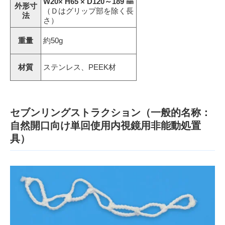
W20× H65 × D120～189 ㎜
外形寸
（Ｄはグリップ部を除く長
法
さ）
重量
約50g
材質
ステンレス、PEEK材
セブンリングストラクション（一般的名称：
自然開口向け単回使用内視鏡用非能動処置
具）