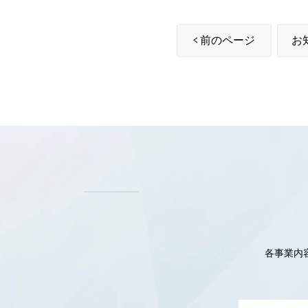
前のページ
お
各事業内