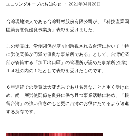
ユニソングループのお知らせ
2021年04月28日
台湾現地法人である台湾野村股份有限公司が、『科技產業園
區勞資關係優良事業所』表彰を受けました。
この受賞は、労使関係が度々問題視される台湾において「特
に労使関係が円満で優良な事業所である」として、台湾経済
部が管轄する「加工出口區」の管理所が認めた事業所(企業)
１４社の内の１社として表彰を受けたものです。
６年連続での受賞は大変光栄であり名誉なことと重く受け止
め、尚一層労使関係を良好に保ち且つ事業活動に務め、「根
留台湾」の強い信念のもと更に台湾のお役にたてるよう邁進
する所存です。