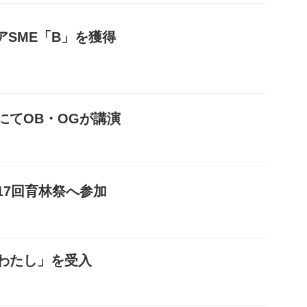
アSME「B」を獲得
にてOB・OGが講演
17回育林祭へ参加
わたし」を受入